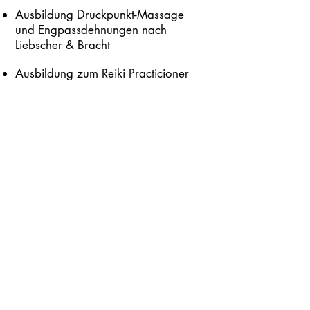
Ausbildung Druckpunkt-Massage
und Engpassdehnungen nach
Liebscher & Bracht
Ausbildung zum Reiki Practicioner
nach dem Usui System
(3. Grad)
Erfahrungsgewinn intuitive
Gesundheit und
Fortbildungen zu Gesundheit,
Ernährung sowie ganzheitlichen
Themen
Fortbildung zu Wildpflanzen,
Naturkosmetik und eigene
Weiterentwicklung durch Integration
intuitiver Gesundheit
dreijährige Ausbildung zur Feng