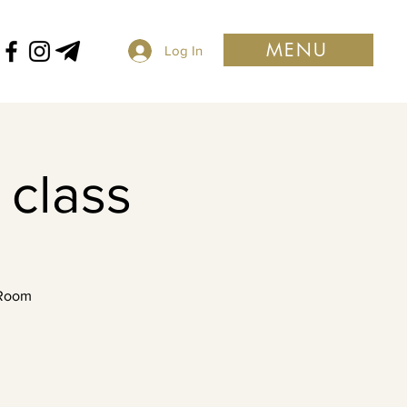
MENU
Log In
 class
 Room