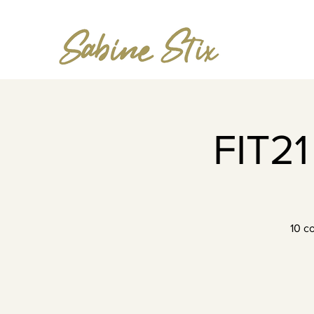
FIT21
10 c