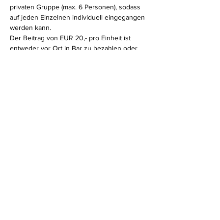
privaten Gruppe (max. 6 Personen), sodass 
auf jeden Einzelnen individuell eingegangen 
werden kann. 
Der Beitrag von EUR 20,- pro Einheit ist 
entweder vor Ort in Bar zu bezahlen oder 
kann 
überwiesen
 werden.
Diese Veranstaltung teilen
Impressum
Datenschutz