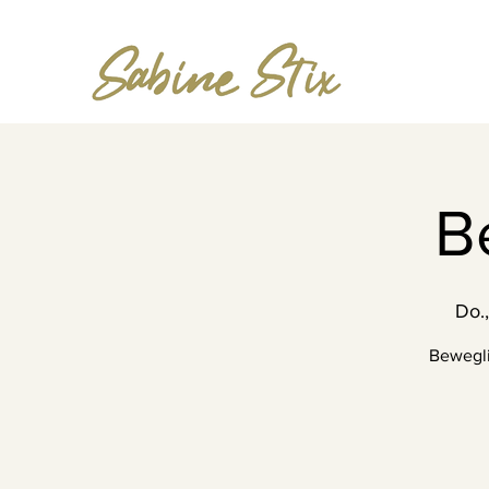
B
Do.
Bewegli