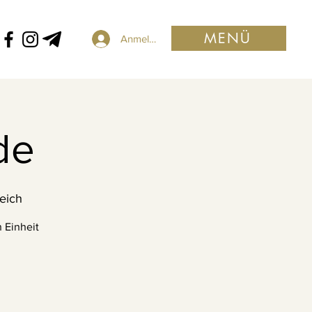
MENÜ
Anmelden
de
eich
 Einheit