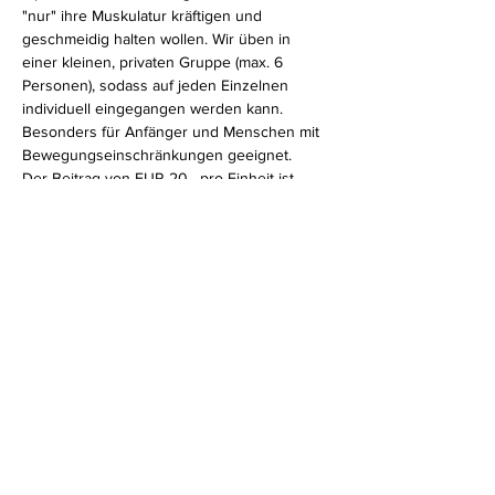
"nur" ihre Muskulatur kräftigen und 
geschmeidig halten wollen. Wir üben in 
einer kleinen, privaten Gruppe (max. 6 
Personen), sodass auf jeden Einzelnen 
individuell eingegangen werden kann. 
Besonders für Anfänger und Menschen mit 
Bewegungseinschränkungen geeignet.
Der Beitrag von EUR 20,- pro Einheit ist 
entweder vor Ort in Bar zu bezahlen oder 
kann 
überwiesen
 werden.
Diese Veranstaltung teilen