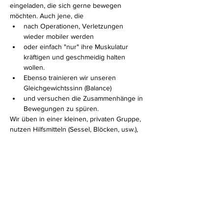
eingeladen, die sich gerne bewegen 
möchten. Auch jene, die 
nach Operationen, Verletzungen 
wieder mobiler werden 
oder einfach "nur" ihre Muskulatur 
kräftigen und geschmeidig halten 
wollen. 
Ebenso trainieren wir unseren 
Gleichgewichtssinn (Balance)
und versuchen die Zusammenhänge in 
Bewegungen zu spüren.
Wir üben in einer kleinen, privaten Gruppe, 
nutzen Hilfsmitteln (Sessel, Blöcken, usw.), 
sodass jeder mitmachen kann und auf jeden 
Einzelnen INDIVIDUELL eingegangen 
werden kann.
Mehr anzeigen