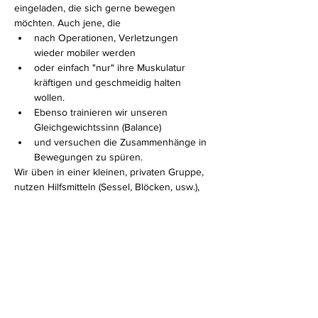
eingeladen, die sich gerne bewegen 
möchten. Auch jene, die 
nach Operationen, Verletzungen 
wieder mobiler werden 
oder einfach "nur" ihre Muskulatur 
kräftigen und geschmeidig halten 
wollen. 
Ebenso trainieren wir unseren 
Gleichgewichtssinn (Balance)
und versuchen die Zusammenhänge in 
Bewegungen zu spüren.
Wir üben in einer kleinen, privaten Gruppe, 
nutzen Hilfsmitteln (Sessel, Blöcken, usw.), 
sodass jeder mitmachen kann und auf jeden 
Einzelnen INDIVIDUELL eingegangen 
werden kann.
Mehr anzeigen