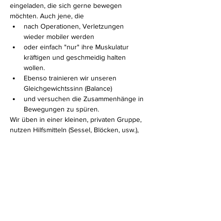
eingeladen, die sich gerne bewegen 
möchten. Auch jene, die 
nach Operationen, Verletzungen 
wieder mobiler werden 
oder einfach "nur" ihre Muskulatur 
kräftigen und geschmeidig halten 
wollen. 
Ebenso trainieren wir unseren 
Gleichgewichtssinn (Balance)
und versuchen die Zusammenhänge in 
Bewegungen zu spüren.
Wir üben in einer kleinen, privaten Gruppe, 
nutzen Hilfsmitteln (Sessel, Blöcken, usw.), 
sodass jeder mitmachen kann und auf jeden 
Einzelnen INDIVIDUELL eingegangen 
werden kann.
Mehr anzeigen