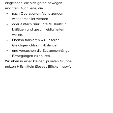
eingeladen, die sich gerne bewegen 
möchten. Auch jene, die 
nach Operationen, Verletzungen 
wieder mobiler werden 
oder einfach "nur" ihre Muskulatur 
kräftigen und geschmeidig halten 
wollen. 
Ebenso trainieren wir unseren 
Gleichgewichtssinn (Balance)
und versuchen die Zusammenhänge in 
Bewegungen zu spüren.
Wir üben in einer kleinen, privaten Gruppe, 
nutzen Hilfsmitteln (Sessel, Blöcken, usw.), 
sodass jeder mitmachen kann und auf jeden 
Einzelnen INDIVIDUELL eingegangen 
werden kann.
Mehr anzeigen