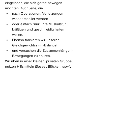
eingeladen, die sich gerne bewegen 
möchten. Auch jene, die 
nach Operationen, Verletzungen 
wieder mobiler werden 
oder einfach "nur" ihre Muskulatur 
kräftigen und geschmeidig halten 
wollen. 
Ebenso trainieren wir unseren 
Gleichgewichtssinn (Balance)
und versuchen die Zusammenhänge in 
Bewegungen zu spüren.
Wir üben in einer kleinen, privaten Gruppe, 
nutzen Hilfsmitteln (Sessel, Blöcken, usw.), 
sodass jeder mitmachen kann und auf jeden 
Einzelnen INDIVIDUELL eingegangen 
werden kann.
Mehr anzeigen