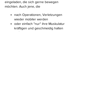
eingeladen, die sich gerne bewegen
möchten. Auch jene, die
nach Operationen, Verletzungen
wieder mobiler werden
oder einfach "nur" ihre Muskulatur
kräftigen und geschmeidig halten
wollen.
Ebenso trainieren wir unseren
Gleichgewichtssinn (Balance)
und versuchen die Zusammenhänge
in Bewegungen zu spüren.
Wir üben in einer kleinen, privaten Gruppe,
nutzen Hilfsmitteln (Sessel, Blöcken, usw.),
Diese Veranstaltung teilen
sodass jeder mitmachen kann und auf jeden
Einzelnen INDIVIDUELL eingegangen
werden kann.
Für Anfänger (altersunabhängig), Menschen
fortgeschrittenen Alters und Menschen mit
Bewegungseinschränkungen geeignet.
Jeder übt entsprechend seiner aktuell
Impressum
gegebenen Möglichkeiten.