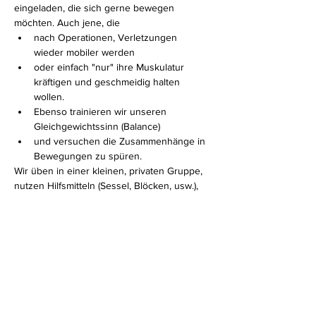
eingeladen, die sich gerne bewegen 
möchten. Auch jene, die 
nach Operationen, Verletzungen 
wieder mobiler werden 
oder einfach "nur" ihre Muskulatur 
kräftigen und geschmeidig halten 
wollen. 
Ebenso trainieren wir unseren 
Gleichgewichtssinn (Balance)
und versuchen die Zusammenhänge in 
Bewegungen zu spüren.
Wir üben in einer kleinen, privaten Gruppe, 
nutzen Hilfsmitteln (Sessel, Blöcken, usw.), 
sodass jeder mitmachen kann und auf jeden 
Einzelnen INDIVIDUELL eingegangen 
werden kann.
Mehr anzeigen