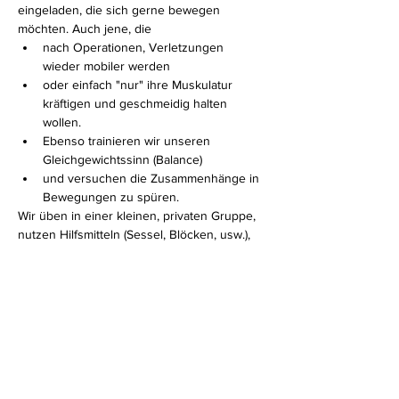
eingeladen, die sich gerne bewegen 
möchten. Auch jene, die 
nach Operationen, Verletzungen 
wieder mobiler werden 
oder einfach "nur" ihre Muskulatur 
kräftigen und geschmeidig halten 
wollen. 
Ebenso trainieren wir unseren 
Gleichgewichtssinn (Balance)
und versuchen die Zusammenhänge in 
Bewegungen zu spüren.
Wir üben in einer kleinen, privaten Gruppe, 
nutzen Hilfsmitteln (Sessel, Blöcken, usw.), 
sodass jeder mitmachen kann und auf jeden 
Einzelnen INDIVIDUELL eingegangen 
werden kann.
Mehr anzeigen