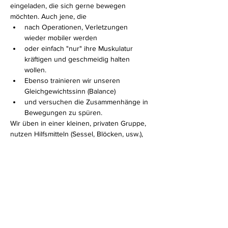
eingeladen, die sich gerne bewegen 
möchten. Auch jene, die 
nach Operationen, Verletzungen 
wieder mobiler werden 
oder einfach "nur" ihre Muskulatur 
kräftigen und geschmeidig halten 
wollen. 
Ebenso trainieren wir unseren 
Gleichgewichtssinn (Balance)
und versuchen die Zusammenhänge in 
Bewegungen zu spüren.
Wir üben in einer kleinen, privaten Gruppe, 
nutzen Hilfsmitteln (Sessel, Blöcken, usw.), 
sodass jeder mitmachen kann und auf jeden 
Einzelnen INDIVIDUELL eingegangen 
werden kann.
Mehr anzeigen