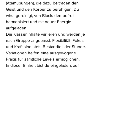
(Atemübungen), die dazu beitragen den 
Geist und den Körper zu beruhigen. Du 
wirst gereinigt, von Blockaden befreit, 
harmonisiert und mit neuer Energie 
aufgeladen.
Die Klasseninhalte variieren und werden je 
nach Gruppe angepasst. Flexibilität, Fokus 
und Kraft sind stets Bestandteil der Stunde. 
Variationen helfen eine ausgewogene 
Praxis für sämtliche Levels ermöglichen.
In dieser Einheit bist du eingeladen, auf 
deinen eigenen Körper zu hören. Ganz egal, 
ob du erfahrener Yogi bist oder erst am 
Anfang deines Yogaweges stehst, in meiner 
Hatha Klasse fühlst du dich bestimmt wohl.
Diese Veranstaltung teilen