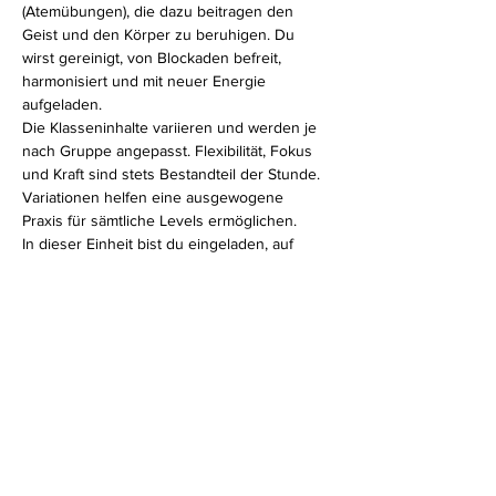
(Atemübungen), die dazu beitragen den 
Geist und den Körper zu beruhigen. Du 
wirst gereinigt, von Blockaden befreit, 
harmonisiert und mit neuer Energie 
aufgeladen.
Die Klasseninhalte variieren und werden je 
nach Gruppe angepasst. Flexibilität, Fokus 
und Kraft sind stets Bestandteil der Stunde. 
Variationen helfen eine ausgewogene 
Praxis für sämtliche Levels ermöglichen.
In dieser Einheit bist du eingeladen, auf 
deinen eigenen Körper zu hören. Ganz egal, 
ob du erfahrener Yogi bist oder erst am 
Anfang deines Yogaweges stehst, in meiner 
Hatha Klasse fühlst du dich bestimmt wohl.
Diese Veranstaltung teilen