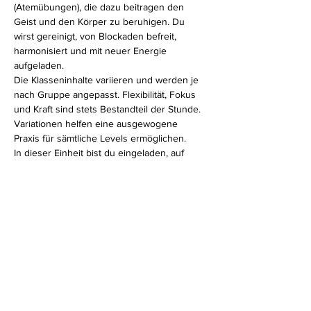
(Atemübungen), die dazu beitragen den 
Geist und den Körper zu beruhigen. Du 
wirst gereinigt, von Blockaden befreit, 
harmonisiert und mit neuer Energie 
aufgeladen.
Die Klasseninhalte variieren und werden je 
nach Gruppe angepasst. Flexibilität, Fokus 
und Kraft sind stets Bestandteil der Stunde. 
Variationen helfen eine ausgewogene 
Praxis für sämtliche Levels ermöglichen.
In dieser Einheit bist du eingeladen, auf 
deinen eigenen Körper zu hören. Ganz egal, 
ob du erfahrener Yogi bist oder erst am 
Anfang deines Yogaweges stehst, in meiner 
Hatha Klasse fühlst du dich bestimmt wohl.
Diese Veranstaltung teilen