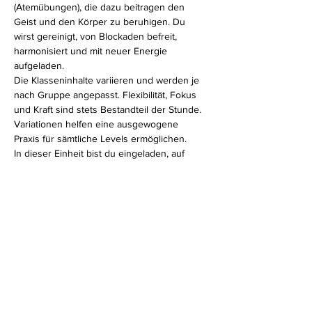
(Atemübungen), die dazu beitragen den 
Geist und den Körper zu beruhigen. Du 
wirst gereinigt, von Blockaden befreit, 
harmonisiert und mit neuer Energie 
aufgeladen.
Die Klasseninhalte variieren und werden je 
nach Gruppe angepasst. Flexibilität, Fokus 
und Kraft sind stets Bestandteil der Stunde. 
Variationen helfen eine ausgewogene 
Praxis für sämtliche Levels ermöglichen.
In dieser Einheit bist du eingeladen, auf 
deinen eigenen Körper zu hören. Ganz egal, 
ob du erfahrener Yogi bist oder erst am 
Anfang deines Yogaweges stehst, in meiner 
Hatha Klasse fühlst du dich bestimmt wohl.
Diese Veranstaltung teilen