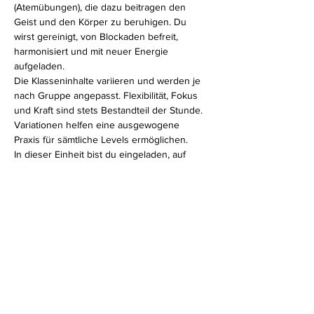
(Atemübungen), die dazu beitragen den 
Geist und den Körper zu beruhigen. Du 
wirst gereinigt, von Blockaden befreit, 
harmonisiert und mit neuer Energie 
aufgeladen.
Die Klasseninhalte variieren und werden je 
nach Gruppe angepasst. Flexibilität, Fokus 
und Kraft sind stets Bestandteil der Stunde. 
Variationen helfen eine ausgewogene 
Praxis für sämtliche Levels ermöglichen.
In dieser Einheit bist du eingeladen, auf 
deinen eigenen Körper zu hören. Ganz egal, 
ob du erfahrener Yogi bist oder erst am 
Anfang deines Yogaweges stehst, in meiner 
Hatha Klasse fühlst du dich bestimmt wohl.
Diese Veranstaltung teilen