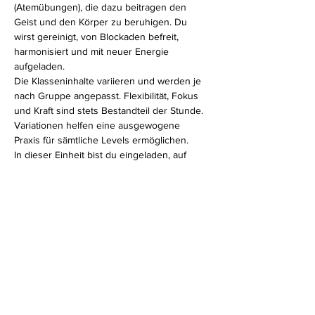
(Atemübungen), die dazu beitragen den 
Geist und den Körper zu beruhigen. Du 
wirst gereinigt, von Blockaden befreit, 
harmonisiert und mit neuer Energie 
aufgeladen.
Die Klasseninhalte variieren und werden je 
nach Gruppe angepasst. Flexibilität, Fokus 
und Kraft sind stets Bestandteil der Stunde. 
Variationen helfen eine ausgewogene 
Praxis für sämtliche Levels ermöglichen.
In dieser Einheit bist du eingeladen, auf 
deinen eigenen Körper zu hören. Ganz egal, 
ob du erfahrener Yogi bist oder erst am 
Anfang deines Yogaweges stehst, in meiner 
Hatha Klasse fühlst du dich bestimmt wohl.
Diese Veranstaltung teilen