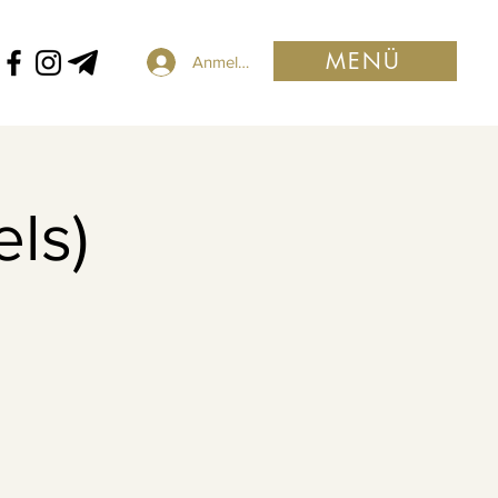
MENÜ
Anmelden
els)