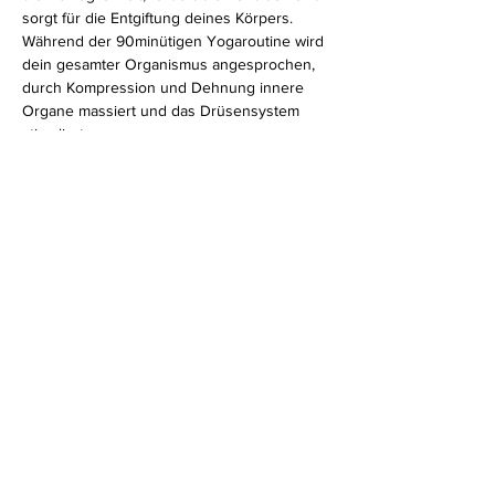
sorgt für die Entgiftung deines Körpers. 
Während der 90minütigen Yogaroutine wird 
dein gesamter Organismus angesprochen, 
durch Kompression und Dehnung innere 
Organe massiert und das Drüsensystem 
stimuliert. 
Für alle Level geeignet.
Diese Veranstaltung teilen
Impressum
Datenschutz