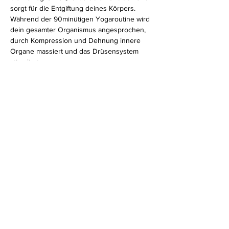
sorgt für die Entgiftung deines Körpers. 
Während der 90minütigen Yogaroutine wird 
dein gesamter Organismus angesprochen, 
durch Kompression und Dehnung innere 
Organe massiert und das Drüsensystem 
stimuliert. 
Für alle Level geeignet.
Diese Veranstaltung teilen
Impressum
Datenschutz