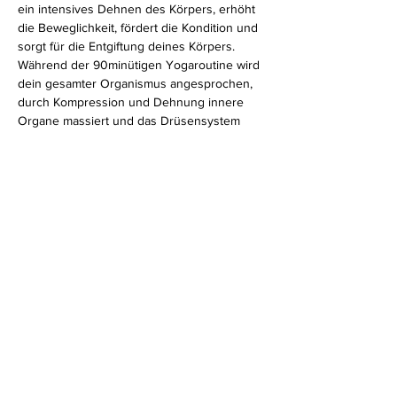
ein intensives Dehnen des Körpers, erhöht 
die Beweglichkeit, fördert die Kondition und 
sorgt für die Entgiftung deines Körpers. 
Während der 90minütigen Yogaroutine wird 
dein gesamter Organismus angesprochen, 
durch Kompression und Dehnung innere 
Organe massiert und das Drüsensystem 
stimuliert. 
Für alle Level geeignet.
Diese Veranstaltung teilen
Impressum