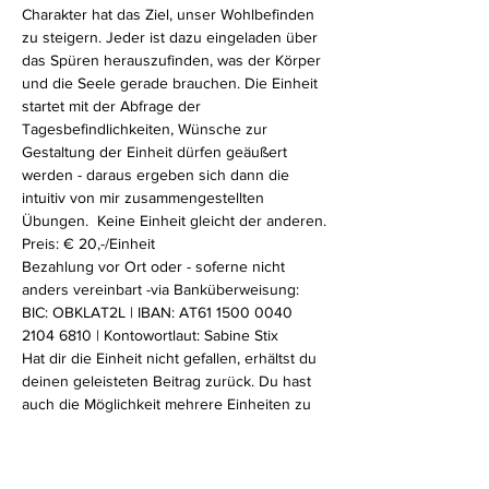
Charakter hat das Ziel, unser Wohlbefinden 
zu steigern. Jeder ist dazu eingeladen über 
das Spüren herauszufinden, was der Körper 
und die Seele gerade brauchen. Die Einheit 
startet mit der Abfrage der 
Tagesbefindlichkeiten, Wünsche zur 
Gestaltung der Einheit dürfen geäußert 
werden - daraus ergeben sich dann die 
intuitiv von mir zusammengestellten 
Übungen.  Keine Einheit gleicht der anderen.
Preis: € 20,-/Einheit
Bezahlung vor Ort oder - soferne nicht 
anders vereinbart -via Banküberweisung:
BIC: OBKLAT2L | IBAN: AT61 1500 0040 
2104 6810 | Kontowortlaut: Sabine Stix
Hat dir die Einheit nicht gefallen, erhältst du 
deinen geleisteten Beitrag zurück. Du hast 
auch die Möglichkeit mehrere Einheiten zu 
buchen um dir anfallende 
Überweisungskosten zu sparen. Für weitere 
Informationen oder Fragen kontaktiere mich 