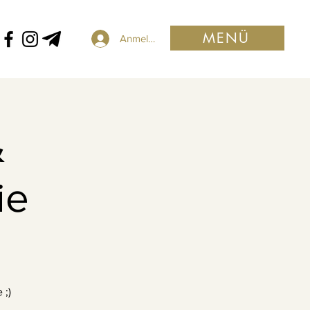
MENÜ
Anmelden
&
ie
 ;)