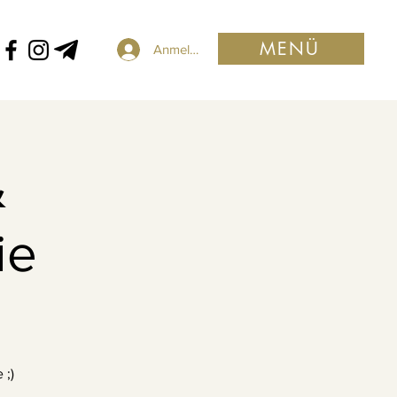
MENÜ
Anmelden
&
ie
 ;)