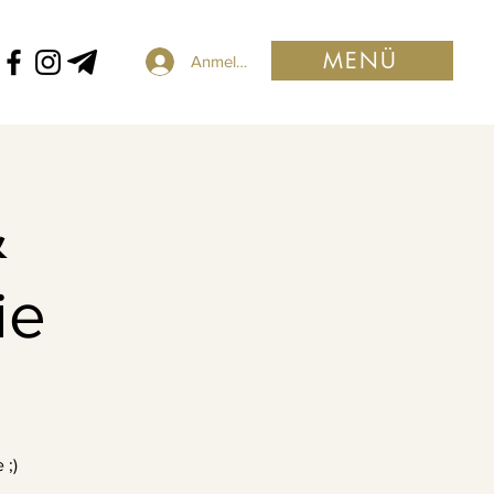
MENÜ
Anmelden
&
ie
 ;)