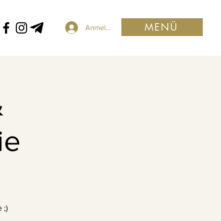
MENÜ
Anmelden
&
ie
 ;)