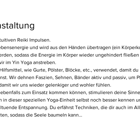
staltung
tuitiven Reiki Impulsen.
ebensenergie und wird aus den Händen übertragen (ein Körperkont
den, sodass die Energie im Körper wieder ungehindert fließen k
ir im Yin Yoga anstreben.
lfsmittel, wie Gurte, Pölster, Blöcke, etc., verwendet, damit du l
nst. Wir dehnen Faszien, Sehnen, Bänder aktiv und passiv, um Pl
 damit wir uns wieder gelenkiger und wohler fühlen.
ebenfalls zum Einsatz kommen können, stimulieren deine Sinne
ch in dieser speziellen Yoga-Einheit selbst noch besser kennen u
ltuende Entspannung. Du erfährst Techniken, die dir auch im All
lten, sodass die Seele baumeln kann…