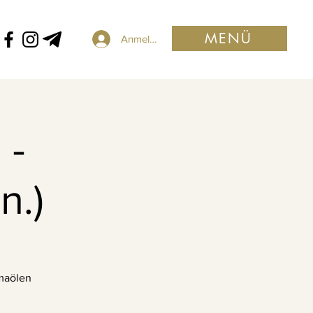
MENÜ
Anmelden
 -
n.)
omaölen