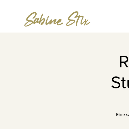
R
St
Eine s