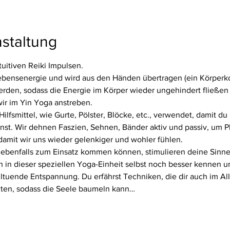
staltung
tuitiven Reiki Impulsen.
ebensenergie und wird aus den Händen übertragen (ein Körperkont
den, sodass die Energie im Körper wieder ungehindert fließen k
ir im Yin Yoga anstreben.
lfsmittel, wie Gurte, Pölster, Blöcke, etc., verwendet, damit du l
nst. Wir dehnen Faszien, Sehnen, Bänder aktiv und passiv, um Pl
 damit wir uns wieder gelenkiger und wohler fühlen.
ebenfalls zum Einsatz kommen können, stimulieren deine Sinne
ch in dieser speziellen Yoga-Einheit selbst noch besser kennen u
ltuende Entspannung. Du erfährst Techniken, die dir auch im All
lten, sodass die Seele baumeln kann…