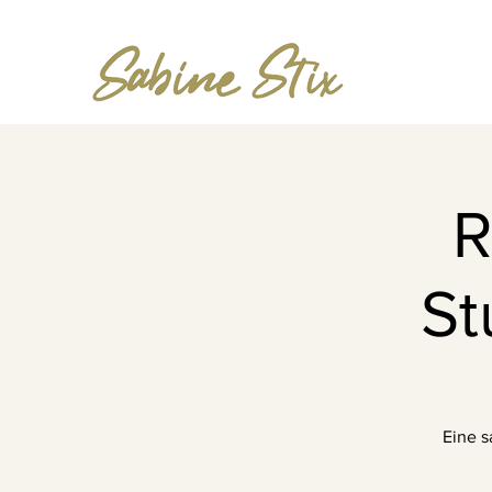
R
St
Eine s