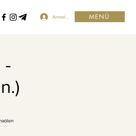
MENÜ
Anmelden
 -
n.)
omaölen