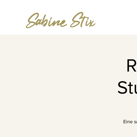
R
St
Eine s