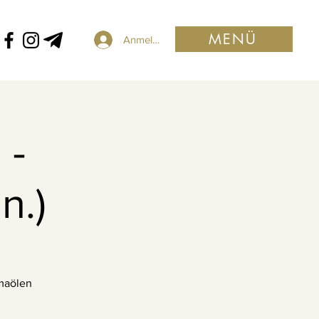
MENÜ
Anmelden
 -
n.)
omaölen