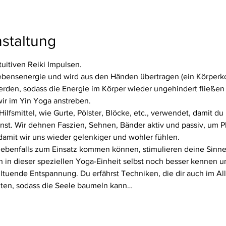
staltung
tuitiven Reiki Impulsen.
ebensenergie und wird aus den Händen übertragen (ein Körperkont
den, sodass die Energie im Körper wieder ungehindert fließen k
ir im Yin Yoga anstreben.
lfsmittel, wie Gurte, Pölster, Blöcke, etc., verwendet, damit du l
nst. Wir dehnen Faszien, Sehnen, Bänder aktiv und passiv, um Pl
 damit wir uns wieder gelenkiger und wohler fühlen.
ebenfalls zum Einsatz kommen können, stimulieren deine Sinne
ch in dieser speziellen Yoga-Einheit selbst noch besser kennen u
ltuende Entspannung. Du erfährst Techniken, die dir auch im All
lten, sodass die Seele baumeln kann…