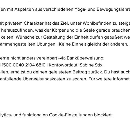
n mit Aspekten aus verschiedenen Yoga- und Bewegungslehren 
privatem Charakter hat das Ziel, unser Wohlbefinden zu steiger
herauszufinden, was der Körper und die Seele gerade brauchen. D
keiten, Wünsche zur Gestaltung der Einheit dürfen geäußert we
usammengestellten Übungen.  Keine Einheit gleicht der anderen.
ferne nicht anders vereinbart -via Banküberweisung:
 1500 0040 2104 6810 | Kontowortlaut: Sabine Stix
fallen, erhältst du deinen geleisteten Beitrag zurück. Du hast au
 anfallende Überweisungskosten zu sparen. Für weitere Informat
tics- und funktionalen Cookie-Einstellungen blockiert.