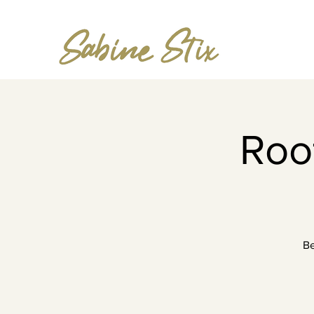
Roof
Be