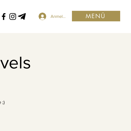
MENÜ
Anmelden
evels
 ;)