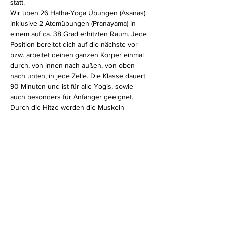
statt.
Wir üben 26 Hatha-Yoga Übungen (Asanas) 
inklusive 2 Atemübungen (Pranayama) in 
einem auf ca. 38 Grad erhitzten Raum. Jede 
Position bereitet dich auf die nächste vor 
bzw. arbeitet deinen ganzen Körper einmal 
durch, von innen nach außen, von oben 
nach unten, in jede Zelle. Die Klasse dauert 
90 Minuten und ist für alle Yogis, sowie 
auch besonders für Anfänger geeignet.
Durch die Hitze werden die Muskeln 
weicher und der ganze Körper beweglicher. 
Zusätzlich wird das Immunsystem aktiviert, 
der Kreislauf kommt in Schwung und 
Entgiftungsprozesse werden beschleunigt.
Diese Veranstaltung teilen