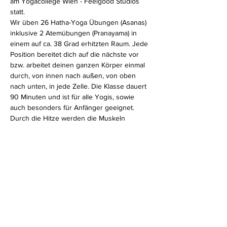
am Yogacollege Wien - Feelgood Studios 
statt.
Wir üben 26 Hatha-Yoga Übungen (Asanas) 
inklusive 2 Atemübungen (Pranayama) in 
einem auf ca. 38 Grad erhitzten Raum. Jede 
Position bereitet dich auf die nächste vor 
bzw. arbeitet deinen ganzen Körper einmal 
durch, von innen nach außen, von oben 
nach unten, in jede Zelle. Die Klasse dauert 
90 Minuten und ist für alle Yogis, sowie 
auch besonders für Anfänger geeignet.
Durch die Hitze werden die Muskeln 
weicher und der ganze Körper beweglicher. 
Zusätzlich wird das Immunsystem aktiviert, 
der Kreislauf kommt in Schwung und 
Entgiftungsprozesse werden beschleunigt.
Diese Veranstaltung teilen