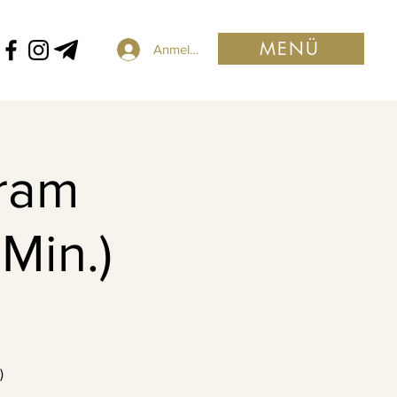
MENÜ
Anmelden
ram
Min.)
.
)