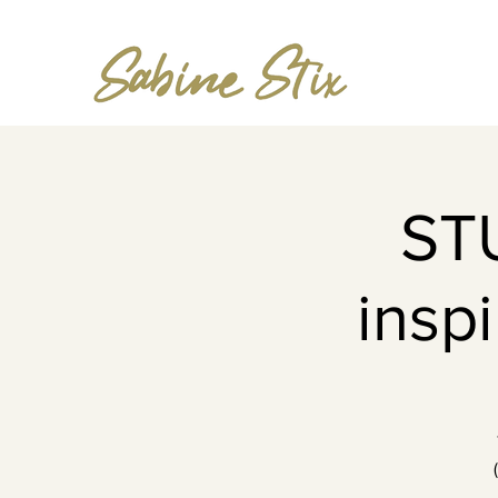
ST
insp