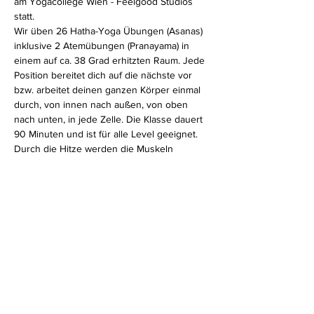
am Yogacollege Wien - Feelgood Studios 
statt.
Wir üben 26 Hatha-Yoga Übungen (Asanas) 
inklusive 2 Atemübungen (Pranayama) in 
einem auf ca. 38 Grad erhitzten Raum. Jede 
Position bereitet dich auf die nächste vor 
bzw. arbeitet deinen ganzen Körper einmal 
durch, von innen nach außen, von oben 
nach unten, in jede Zelle. Die Klasse dauert 
90 Minuten und ist für alle Level geeignet.
Durch die Hitze werden die Muskeln 
weicher und der ganze Körper beweglicher. 
Zusätzlich wird das Immunsystem aktiviert, 
der Kreislauf kommt in Schwung und 
Entgiftungsprozesse werden beschleunigt.
Diese Veranstaltung teilen