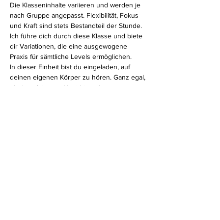
Die Klasseninhalte variieren und werden je 
nach Gruppe angepasst. Flexibilität, Fokus 
und Kraft sind stets Bestandteil der Stunde. 
Ich führe dich durch diese Klasse und biete 
dir Variationen, die eine ausgewogene 
Praxis für sämtliche Levels ermöglichen.
In dieser Einheit bist du eingeladen, auf 
deinen eigenen Körper zu hören. Ganz egal, 
ob du erfahrener Yogi bist oder erst am 
Anfang deines Yogaweges stehst, in der All 
Level-Einheit fühlst du dich bestimmt wohl.
Diese Veranstaltung teilen