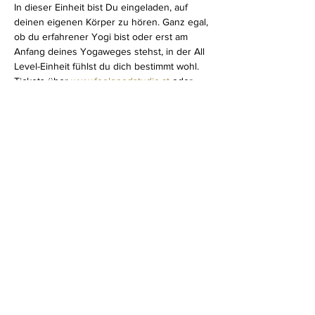
In dieser Einheit bist Du eingeladen, auf 
deinen eigenen Körper zu hören. Ganz egal, 
ob du erfahrener Yogi bist oder erst am 
Anfang deines Yogaweges stehst, in der All 
Level-Einheit fühlst du dich bestimmt wohl.
Tickets über 
www.feelgoodstudio.at
 oder 
direkt vor Ort im Feelgood Studio.
Diese Veranstaltung teilen
Impressum
Datenschutz