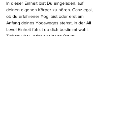
In dieser Einheit bist Du eingeladen, auf 
deinen eigenen Körper zu hören. Ganz egal, 
ob du erfahrener Yogi bist oder erst am 
Anfang deines Yogaweges stehst, in der All 
Level-Einheit fühlst du dich bestimmt wohl.
Tickets über 
 oder direkt vor Ort im 
Feelgood Studio.
www.feelgoodstudio.at
Diese Veranstaltung teilen
Impressum
Datenschutz