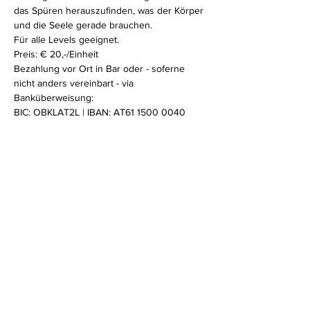
das Spüren herauszufinden, was der Körper 
und die Seele gerade brauchen. 
Für alle Levels geeignet.
Preis: € 20,-/Einheit
Bezahlung vor Ort in Bar oder - soferne 
nicht anders vereinbart - via 
Banküberweisung:
BIC: OBKLAT2L | IBAN: AT61 1500 0040 
2104 6810 | Kontowortlaut: Sabine Stix
Mehr anzeigen
Diese Veranstaltung teilen