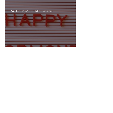
14. Juni 2021
3 Min. Lesezeit
Hormon Yoga - Auch für
Männer?
4. Apr. 2021
2 Min. Lesezeit