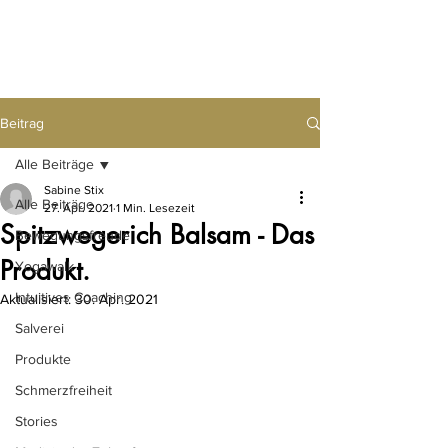
Beitrag
Alle Beiträge
Sabine Stix
Alle Beiträge
27. Apr. 2021
1 Min. Lesezeit
Spitzwegerich Balsam - Das
Bewegungsfreude
Produkt.
Yogawalk
Intuitives Coaching
Aktualisiert:
30. Apr. 2021
Salverei
Produkte
Schmerzfreiheit
Stories