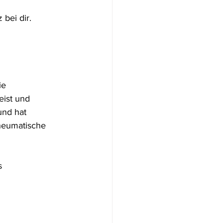
 bei dir.
ie 
eist und 
nd hat 
heumatische 
s 