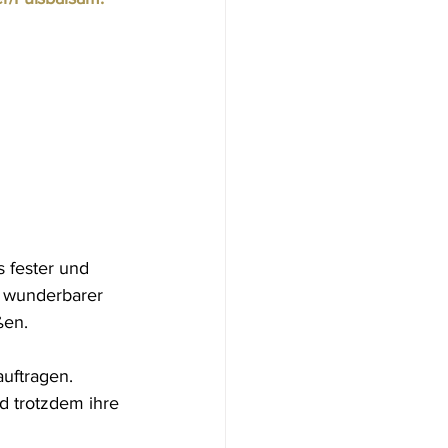
s fester und 
n wunderbarer 
ßen.
auftragen. 
d trotzdem ihre 