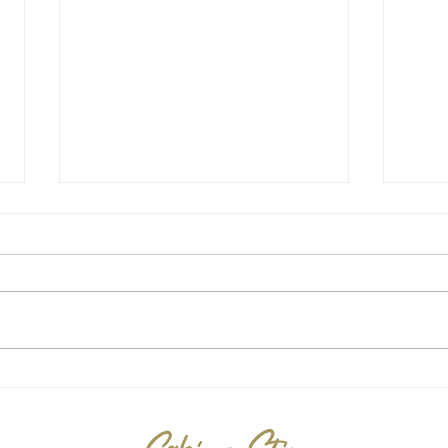
Spitzwegerich Balsam - Ein
Peter
Meisterwerk.
Nich