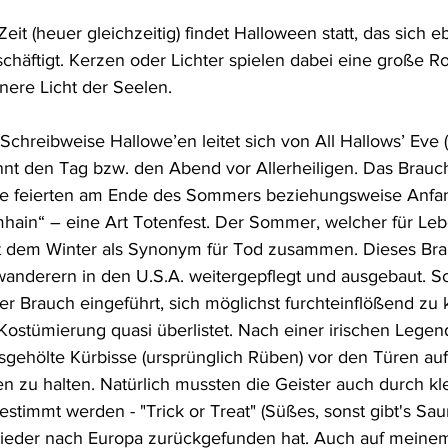
eit (heuer gleichzeitig) findet Halloween statt, das sich e
häftigt. Kerzen oder Lichter spielen dabei eine große Rol
nere Licht der Seelen. 
 Schreibweise Hallowe’en leitet sich von All Hallows’ Eve (
nt den Tag bzw. den Abend vor Allerheiligen. Das Brauc
Sie feierten am Ende des Sommers beziehungsweise Anfan
ain“ – eine Art Totenfest. Der Sommer, welcher für Leben 
 dem Winter als Synonym für Tod zusammen. Dieses Br
wanderern in den U.S.A. weitergepflegt und ausgebaut. S
r Brauch eingeführt, sich möglichst furchteinflößend zu k
ostümierung quasi überlistet. Nach einer irischen Lege
sgehölte Kürbisse (ursprünglich Rüben) vor den Türen aufg
n zu halten. Natürlich mussten die Geister auch durch kl
stimmt werden - "Trick or Treat" (Süßes, sonst gibt's Sau
wieder nach Europa zurückgefunden hat. Auch auf meine