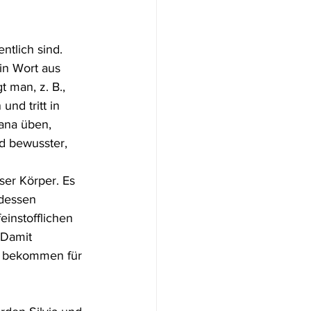
tlich sind. 
in Wort aus 
 man, z. B., 
nd tritt in 
ana üben, 
d bewusster, 
ser Körper. Es 
dessen 
einstofflichen 
 Damit 
g" bekommen für 