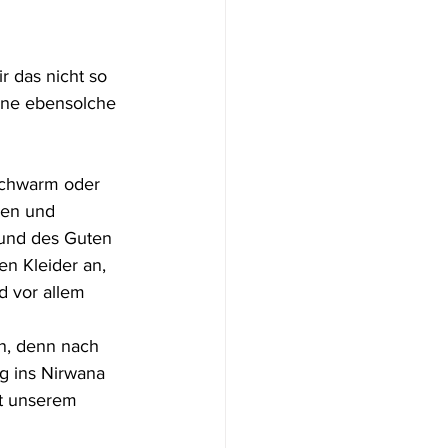
r das nicht so 
ine ebensolche 
schwarm oder 
ien und 
und des Guten 
n Kleider an, 
d vor allem 
n, denn nach 
g ins Nirwana 
lt unserem 