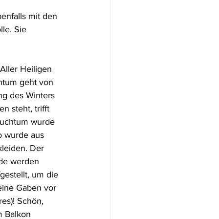
benfalls mit den 
le. Sie 
Aller Heiligen 
htum geht von 
g des Winters 
steht, trifft 
auchtum wurde 
o wurde aus 
leiden. Der 
nde werden 
estellt, um die 
eine Gaben vor 
res)! Schön, 
m Balkon 