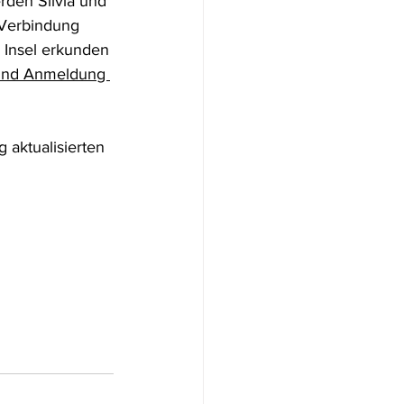
rden Silvia und 
 Verbindung 
r Insel erkunden 
 und Anmeldung 
 aktualisierten 