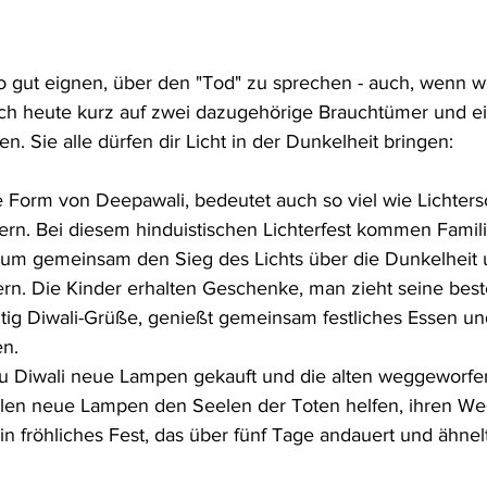
o gut eignen, über den "Tod" zu sprechen - auch, wenn wi
ich heute kurz auf zwei dazugehörige Brauchtümer und e
. Sie alle dürfen dir Licht in der Dunkelheit bringen:
te Form von Deepawali, bedeutet auch so viel wie Lichter
rn. Bei diesem hinduistischen Lichterfest kommen Famil
m gemeinsam den Sieg des Lichts über die Dunkelheit 
ern. Die Kinder erhalten Geschenke, man zieht seine beste
itig Diwali-Grüße, genießt gemeinsam festliches Essen un
n. 
zu Diwali neue Lampen gekauft und die alten weggeworfe
llen neue Lampen den Seelen der Toten helfen, ihren We
 ein fröhliches Fest, das über fünf Tage andauert und ähne