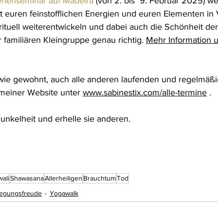
rienseminar auf Madeira 
(von 2. bis  9. Februar 2025)
we
it euren feinstofflichen Energien und euren Elementen in
rituell weiterentwickeln und dabei auch die Schönheit de
r familiären Kleingruppe genau richtig. 
Mehr Information
 wie gewohnt, auch alle anderen laufenden und regelmäßig
meiner Website unter 
www.sabinestix.com/alle-termine
 . 
Dunkelheit und erhelle sie anderen.
wali
Shawasana
Allerheiligen
Brauchtum
Tod
egungsfreude
Yogawalk